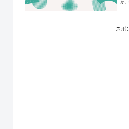
か。
人間
スポ