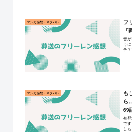
フ
マンガ感想・ネタバレ
『
音が
うに
チ？
も
マンガ感想・ネタバレ
ら
6
初登
です
しも