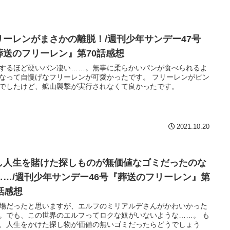
リーレンがまさかの離脱！/週刊少年サンデー47号
葬送のフリーレン』第70話感想
するほど硬いパン凄い……。無事に柔らかいパンが食べられるよ
なって自慢げなフリーレンが可愛かったです。 フリーレンがピン
でしたけど、鉱山襲撃が実行されなくて良かったです。
2021.10.20
し人生を賭けた探しものが無価値なゴミだったのな
……/週刊少年サンデー46号『葬送のフリーレン』第
9話感想
場だったと思いますが、エルフのミリアルデさんがかわいかった
。でも、この世界のエルフってロクな奴がいないような……。 も
、人生をかけた探し物が価値の無いゴミだったらどうでしょう