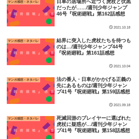
日車の居場所へ近づく虎杖と伏黒
マンガ感想・ネタバレ
だったが……/週刊少年ジャンプ
46号『呪術廻戦』第162話感想
2021.10.18
結界に突入した虎杖たちを待つも
マンガ感想・ネタバレ
のは…/週刊少年ジャンプ44号
『呪術廻戦』第161話感想
2021.10.04
法の番人・日車がかかげる正義の
マンガ感想・ネタバレ
先にあるものは/週刊少年ジャン
プ41号『呪術廻戦』第159話感想
2021.09.18
死滅回游のプレイヤーに選ばれた
マンガ感想・ネタバレ
虎杖に疑惑が…/週刊少年ジャン
プ41号『呪術廻戦』第158話感想